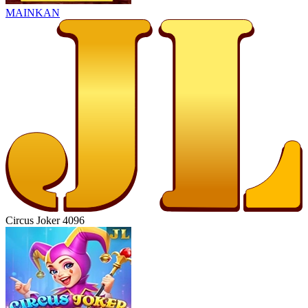
MAINKAN
Circus Joker 4096