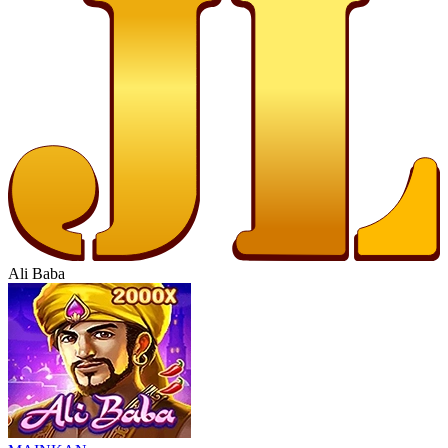
Ali Baba