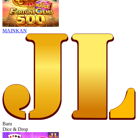
MAINKAN
Baru
Dice & Drop