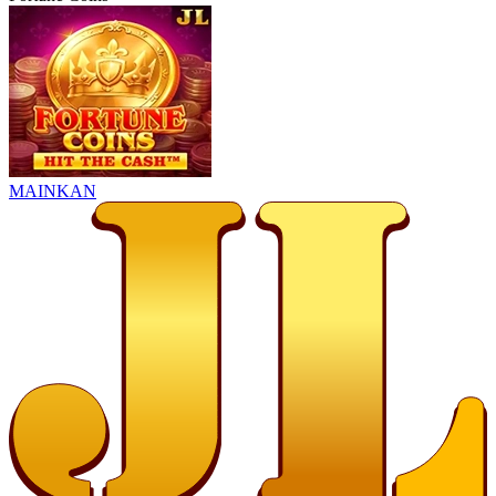
MAINKAN