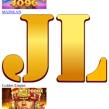
MAINKAN
Golden Empire