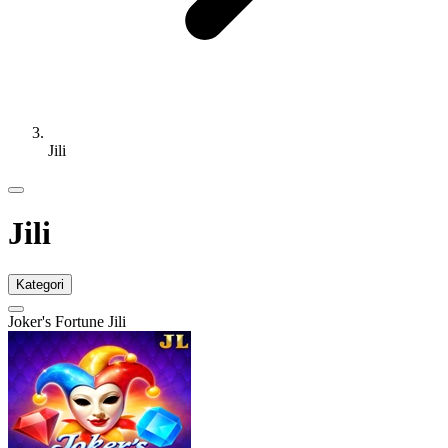
Jili
Jili
Kategori
Joker's Fortune Jili