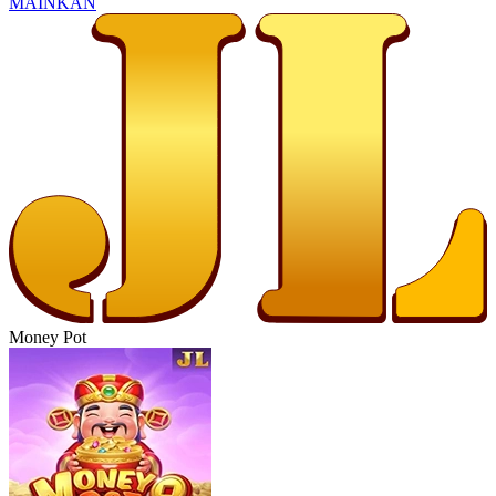
MAINKAN
Money Pot