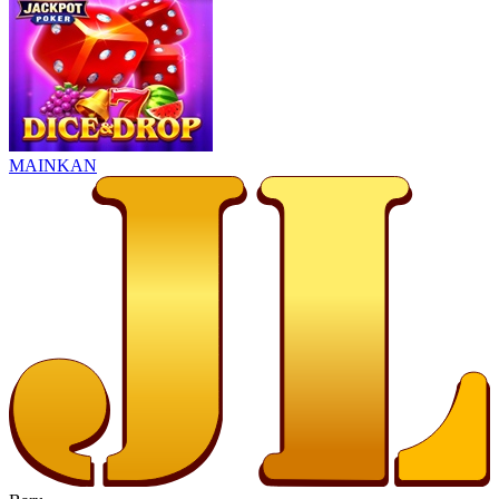
MAINKAN