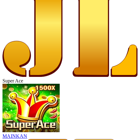
Super Ace
MAINKAN