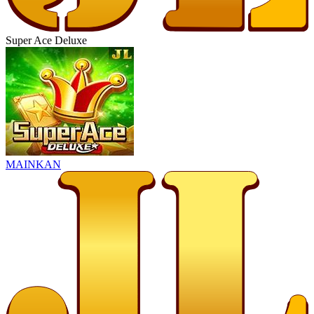
Super Ace Deluxe
MAINKAN