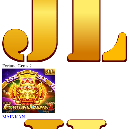
Fortune Gems 2
MAINKAN