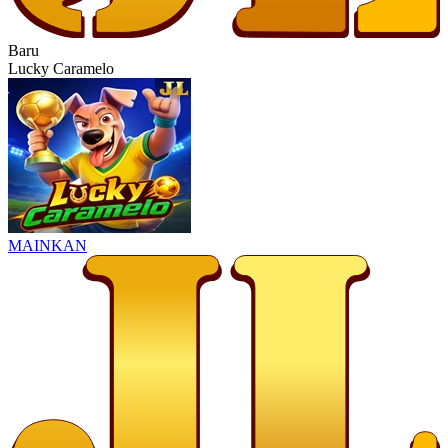
Baru
Lucky Caramelo
MAINKAN