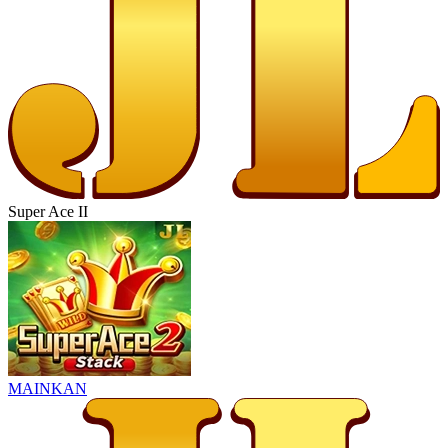
Super Ace II
MAINKAN