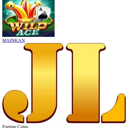
MAINKAN
Fortune Coins