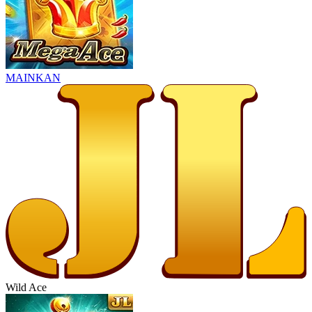
MAINKAN
Wild Ace